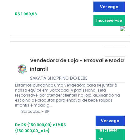
Ver vaga
R$ 1.969,98
Inscrever-se
Vendedora de Loja - Enxoval e Moda
Infantil
SAKATA SHOPPING DO BEBE
Estamos buscando uma vendedora para se juntar à
nossa equipe em Sorocaba. A profissional será
responsável por atender clientes na loja, auxiliando na
escolha de produtos para enxoval de bebê, roupas
infantis e moda g...
Sorocaba - SP
Ver vaga
De R$ {150.000,00} até R$
Inscrever-
{150.000,00_ate}
se