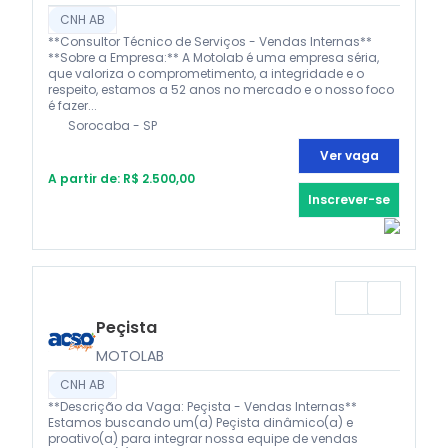
CNH AB
**Consultor Técnico de Serviços - Vendas Internas**
**Sobre a Empresa:** A Motolab é uma empresa séria,
que valoriza o comprometimento, a integridade e o
respeito, estamos a 52 anos no mercado e o nosso foco
é fazer...
Sorocaba - SP
Ver vaga
A partir de: R$ 2.500,00
Inscrever-se
Peçista
MOTOLAB
CNH AB
**Descrição da Vaga: Peçista - Vendas Internas**
Estamos buscando um(a) Peçista dinâmico(a) e
proativo(a) para integrar nossa equipe de vendas