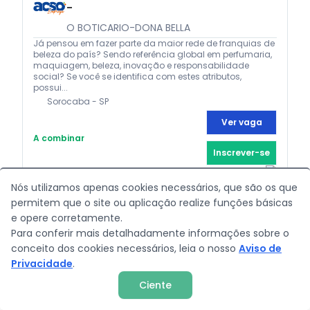
-
O BOTICARIO-DONA BELLA
Já pensou em fazer parte da maior rede de franquias de
beleza do país? Sendo referência global em perfumaria,
maquiagem, beleza, inovação e responsabilidade
social? Se você se identifica com estes atributos,
possui...
Sorocaba - SP
Ver vaga
A combinar
Inscrever-se
Nós utilizamos apenas cookies necessários, que são os que
permitem que o site ou aplicação realize funções básicas
e opere corretamente.
Para conferir mais detalhadamente informações sobre o
CONSULTOR DE VIAGENS
conceito dos cookies necessários, leia o nosso
Aviso de
ESCULTUR TURISMO
Privacidade
.
Junte-se à nossa equipe apaixonada por viagens e
🇧🇷
Ciente
faça parte dela, uma agência de viagens inovadora
com foco em proporcionar experiências memoráveis
aos nossos clientes. Oportunidades de crescimento